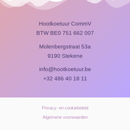
Hootkoetuur CommV
BTW BE0 751 662 007
Molenbergstraat 53a
9190 Stekene
info@hootkoetuur.be
+32 486 40 18 11
Privacy- en cookiebeleid
Algemene voorwaarden