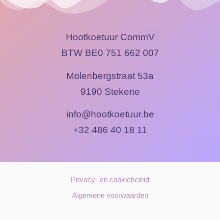
Hootkoetuur CommV
BTW BE0 751 662 007
Molenbergstraat 53a
9190 Stekene
info@hootkoetuur.be
+32 486 40 18 11
Privacy- en cookiebeleid
Algemene voorwaarden