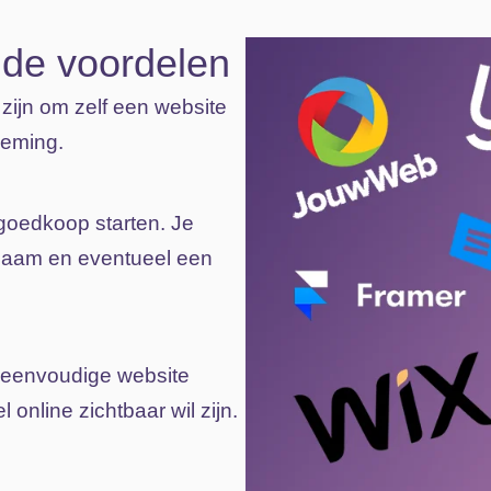
 de voordelen
t
zijn
om
zelf
een
website
eming.
 goedkoop starten. Je
nnaam en eventueel een
n eenvoudige website
 online zichtbaar wil zijn.