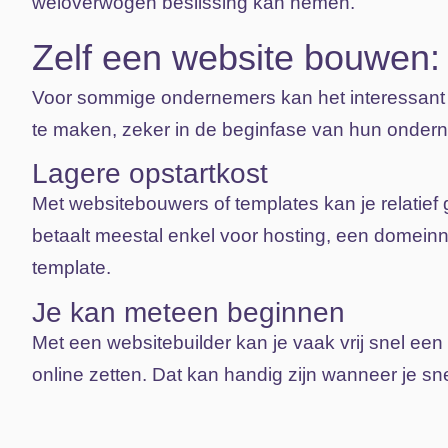
weloverwogen
beslissing
kan
nemen.
Zelf een website bouwen:
Voor
sommige
ondernemers
kan
het
interessan
te
maken,
zeker
in
de
beginfase
van
hun
ondern
Lagere opstartkost
Met websitebouwers of templates kan je relatief
betaalt meestal enkel voor hosting, een domei
template.
Je kan meteen beginnen
Met een websitebuilder kan je vaak vrij snel ee
online zetten. Dat kan handig zijn wanneer je snel