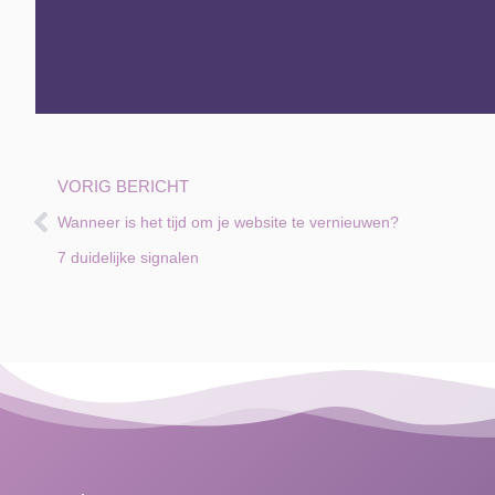
VORIG BERICHT
Wanneer is het tijd om je website te vernieuwen?
7 duidelijke signalen