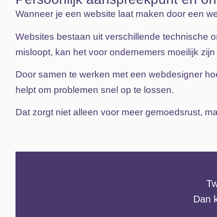
Wanneer
je
een
website
laat
maken
door
een
we
Websites
bestaan
uit
verschillende
technische
o
misloopt,
kan
het
voor
ondernemers
moeilijk
zij
Door
samen
te
werken
met
een
webdesigner
ho
helpt
om
problemen
snel
op
te
lossen.
Dat
zorgt
niet
alleen
voor
meer
gemoedsrust
,
ma
Tw
Dan