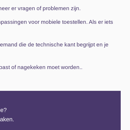
neer
er
vragen
of
problemen
zijn.
npassingen voor mobiele toestellen
.
Als
er
iets
iemand
die
de
technische
kant
begrijpt
en
je
past
of
nagekeken
moet
worden.
.
ie?
aken.