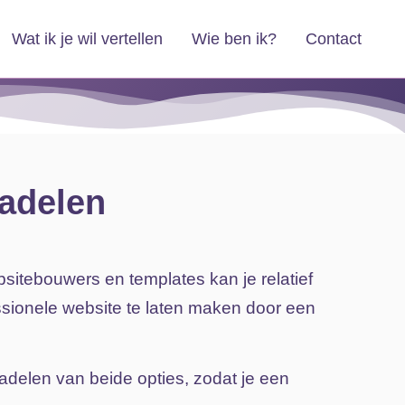
Wat ik je wil vertellen
Wie ben ik?
Contact
nadelen
bsitebouwers
en
templates
kan
je
relatief
ssionele
website
te
laten
maken
door
een
adelen
van
beide
opties
,
zodat
je
een