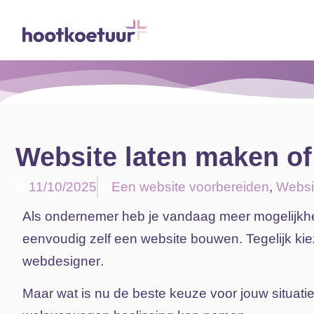
Website laten maken of
11/10/2025
Een website voorbereiden
,
Websi
Als
ondernemer
heb
je
vandaag
meer
mogelijk
eenvoudig
zelf
een
website
bouwen.
Tegelijk
ki
webdesigner
.
Maar
wat
is
nu
de
beste
keuze
voor
jouw
situati