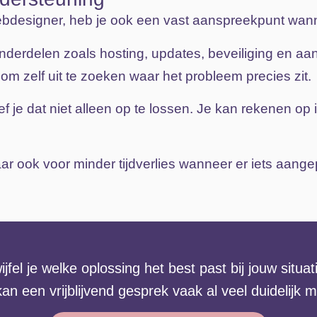
bdesigner,
heb
je
ook
een
vast
aanspreekpunt
wan
nderdelen
zoals
hosting,
updates,
beveiliging en aa
n
om
zelf
uit
te
zoeken
waar
het
probleem
precies
zit.
ef
je
dat
niet
alleen
op
te
lossen.
Je
kan
rekenen
op
ar
ook
voor
minder
tijdverlies
wanneer
er
iets
aange
ijfel
je
welke
oplossing
het
best
past
bij
jouw
situat
kan
een
vrijblijvend
gesprek
vaak
al
veel
duidelijk
m