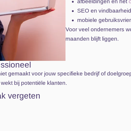
afbeeldingen en het
SEO en vindbaarhei
mobiele gebruiksvrien
Voor veel ondernemers wo
maanden blijft liggen.
essioneel
niet gemaakt voor jouw specifieke bedrijf of doelgro
wekt bij potentiële klanten.
k vergeten