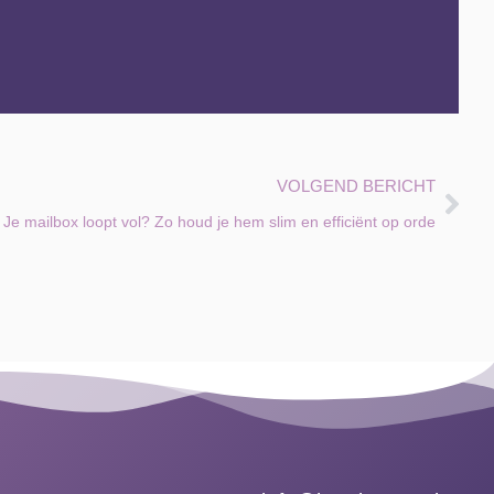
VOLGEND BERICHT
Je mailbox loopt vol? Zo houd je hem slim en efficiënt op orde