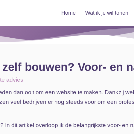
Home
Wat ik je wil tonen
 zelf bouwen? Voor- en 
te advies
heden
dan
ooit
om
een
website
te
maken.
Dankzij
we
ezen
veel
bedrijven
er
nog
steeds
voor
om
een
profe
e?
In
dit
artikel
overloop ik
de
belangrijkste
voor-
en
n